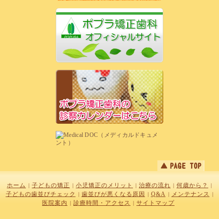
ホーム
子どもの矯正
小児矯正のメリット
治療の流れ
何歳から？
|
|
|
|
|
子どもの歯並びチェック
歯並びが悪くなる原因
Q&A
メンテナンス
|
|
|
|
医院案内
診療時間・アクセス
サイトマップ
|
|