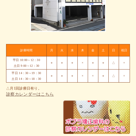
診療時間
月
火
水
木
金
土
日
祝日
平日 10:00～12：30
○
○
○
×
○
○
△
×
土日 9:00～12：30
平日 14：30～19：30
○
○
○
×
×
○
△
×
土日 14：30～18：30
△月1回診療日有り。
診察カレンダーはこちら