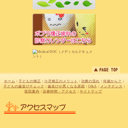
ホーム
子どもの矯正
小児矯正のメリット
治療の流れ
何歳から？
|
|
|
|
|
子どもの歯並びチェック
歯並びが悪くなる原因
Q&A
メンテナンス
|
|
|
|
医院案内
診療時間・アクセス
サイトマップ
|
|