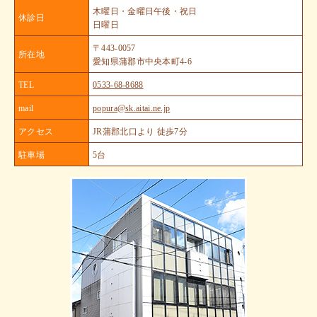
木曜日・金曜日午後・祝日
休診日
日曜日
〒443-0057
所在地
愛知県蒲郡市中央本町4-6
TEL
0533-68-8688
mail
popura@sk.aitai.ne.jp
アクセス
JR蒲郡北口より 徒歩7分
駐車場
5台