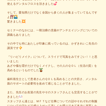
使えるデンタルフロスを頂きました
そして、愛知県だけでなく全国から多くの人が集まっていてるんです
よ
驚きました
セミナーのなかには、一期治療の意義やアンチエイジングについての
講義もありました
その中でも特にあたしが印象に残っているのは、かずきれいこ先生の
講演です
『リハビリメイク』について。スライドで写真をみてすごい！！と思
いました
あざや傷を隠すだけでなくメイクし、その人のＱＯＬ（生活の質）を
高めるというものでした
歯科衛生士として患者さんのＱＯＬを高めることの大切さ、メンタル
面のサポートの必要性を改めて感じることができました。
また、先生のお友達の先生やそのスタッフさんとも交流することがで
きました
スタッフさん達とは、ＭＦＴなど仕事についての話やそれぞれの制服
についての話などで盛り上がって楽しくお喋りできて本当に充実した