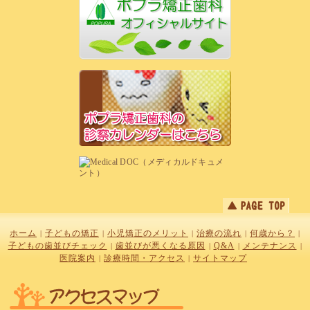
ホーム
子どもの矯正
小児矯正のメリット
治療の流れ
何歳から？
|
|
|
|
|
子どもの歯並びチェック
歯並びが悪くなる原因
Q&A
メンテナンス
|
|
|
|
医院案内
診療時間・アクセス
サイトマップ
|
|