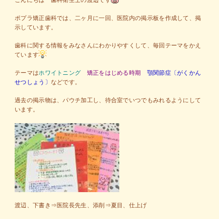
こんにちは 歯科衛生士の渡辺です
ポプラ矯正歯科では、二ヶ月に一回、医院内の掲示板を作成して、掲
示しています。
歯科に関する情報をみなさんにわかりやすくして、毎回テーマをかえ
ています
テーマは
ホワイトニング
矯正をはじめる時期
顎関節症〔がくかん
せつしょう〕
などです。
過去の掲示物は、パウチ加工し、待合室でいつでもみれるようにして
います。
渡辺、下書き⇒医院長先生、添削⇒夏目、仕上げ