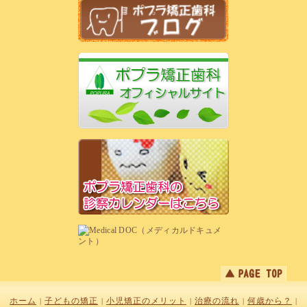
ホーム
子どもの矯正
小児矯正のメリット
治療の流れ
何歳から？
|
|
|
|
|